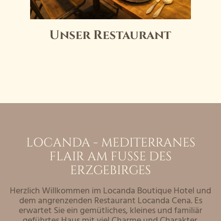
Unser Restaurant
LOCANDA - MEDITERRANES
FLAIR
AM FUSSE DES E
RZGEBIRGES
Herzlich Willkommen im Locanda Boutique Hotel und
dem angrenzenden Restaurant Locanda Cena. Es
erwartet Sie ein gemütliches, kleines und familiär
geführtes Haus mit viel Charme und Charakter.