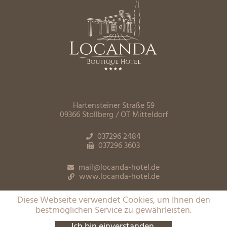
Hartensteiner Straße 59
09366 Stollberg / OT Mitteldorf
037296 2484
037296 3603
mail
@
locanda-hotel.de
www.locanda-hotel.de
Impressum
Diese Webseite verwendet Cookies, um Ihnen den
Datenschutz
bestmöglichen Service zu gewährleisten.
Ich bin einverstanden.